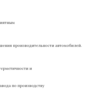
риятным
чшения производительности автомобилей.
герметичности и
авода по производству