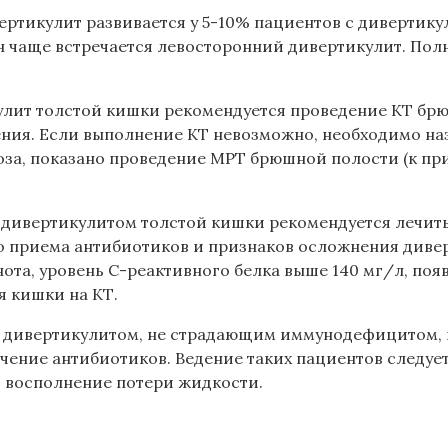
ертикулит развивается у 5-10% пациентов с дивертику
н чаще встречается левосторонний дивертикулит. Полн
улит толстой кишки рекомендуется проведение КТ бр
ния. Если выполнение КТ невозможно, необходимо наз
оза, показано проведение МРТ брюшной полости (к пр
дивертикулитом толстой кишки рекомендуется лечить
о приема антибиотиков и признаков осложнения дивер
ота, уровень С-реактивного белка выше 140 мг/л, поя
 кишки на КТ.
дивертикулитом, не страдающим иммунодефицитом, п
чение антибиотиков. Ведение таких пациентов следуе
 восполнение потери жидкости.