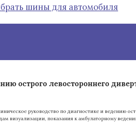
ыбрать шины для автомобиля
ению острого левостороннего диве
линическое руководство по диагностике и ведению ос
ам визуализации, показания к амбулаторному ведени