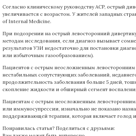
Согласно клиническому руководству АCP, острый див
увеличивается с возрастом. У жителей западных стра
of Internal Medicine.
При подозрении на острый левосторонний дивертик
методам исследования, если диагноз вызывает сомне
результатов УЗИ недостаточно для постановки диагн
или избыточным газообразованием).
Пациентов с острым неосложненным левосторонним 
нестабильных сопутствующих заболеваний, недавнег
продолжительность заболевания больше 5 дней, тошн
скопление жидкости и обширный сегмент воспаления
Пациентам с острым неосложненным левосторонним 
или иммуносупрессии, изначально не показано назна
поддерживающей терапии, которая включает голод и
Понравилась статья? Поделиться с друзьями:
Вам также может быть интересно