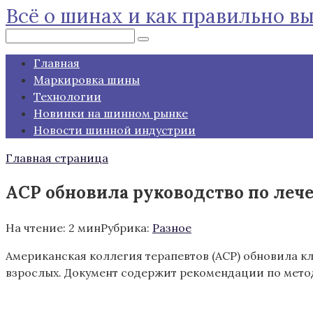
Всё о шинах и как правильно в
Перейти
к
Поиск:
контенту
Главная
Маркировка шины
Технологии
Новинки на шинном рынке
Новости шинной индустрии
Главная страница
ACP обновила руководство по леч
На чтение:
2 мин
Рубрика:
Разное
Американская коллегия терапевтов (АCP) обновила к
взрослых.
Документ содержит рекомендации по метод