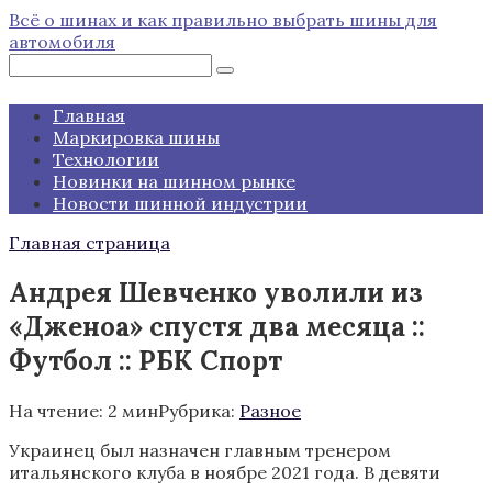
Перейти
Всё о шинах и как правильно выбрать шины для
к
автомобиля
контенту
Поиск:
Главная
Маркировка шины
Технологии
Новинки на шинном рынке
Новости шинной индустрии
Главная страница
Андрея Шевченко уволили из
«Дженоа» спустя два месяца ::
Футбол :: РБК Спорт
На чтение:
2 мин
Рубрика:
Разное
Украинец был назначен главным тренером
итальянского клуба в ноябре 2021 года. В девяти