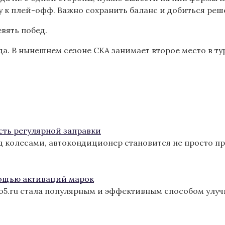
 к плей-офф. Важно сохранить баланс и добиться реше
евять побед.
ода. В нынешнем сезоне СКА занимает второе место в 
сть регулярной заправки
од колесами, автокондиционер становится не просто п
ощью активаций марок
ro5.ru стала популярным и эффективным способом улу