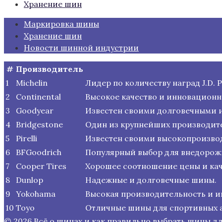
Хранение шин
Маркировка шины
Хранение шин
Новости шинной индустрии
#
Производитель
1
Michelin
Лидер по количеству наград J.D.
2
Continental
Высокое качество и инновационн
3
Goodyear
Известен своими долговечными 
4
Bridgestone
Один из крупнейших производите
5
Pirelli
Известен своими высокопроизв
6
BFGoodrich
Популярный выбор для внедорожн
7
Cooper Tires
Хорошее соотношение цены и кач
8
Dunlop
Надежные и долговечные шины.
9
Yokohama
Высокая производительность и и
10
Toyo
Отличные шины для спортивных 
© 2026 Всё о шинах и как правильно выбрать шины д