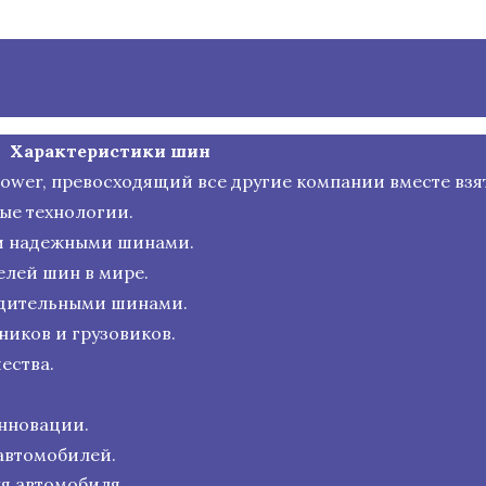
Характеристики шин
 Power, превосходящий все другие компании вместе взя
ые технологии.
и надежными шинами.
лей шин в мире.
одительными шинами.
иков и грузовиков.
ества.
нновации.
автомобилей.
ля автомобиля