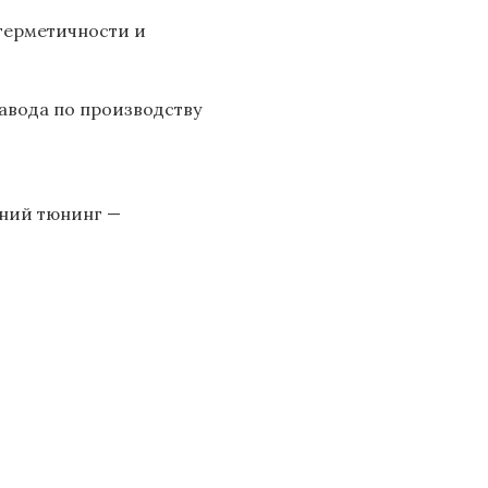
герметичности и
авода по производству
шний тюнинг —