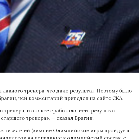
лавного тренера, что дало результат. Поэтому было
рагин, чей комментарий приведен на сайте СКА.
ренера, и это все сработало, есть результат.
старшего тренера», — сказал Брагин.
есяти матчей (зимние Олимпийские игры пройдут в
кандидатов на попадание в олимпийский состав, с