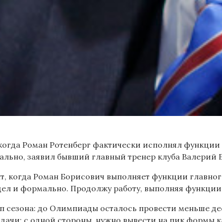
когда Роман Ротенберг фактически исполнял функции г
льно, заявил бывший главный тренер клуба Валерий Б
, когда Роман Борисович выполняет функции главного т
ел и формально. Продолжу работу, выполняя функции 
ап сезона: до Олимпиады осталось провести меньше д
адачи: с одной стороны, нужно вывести на пик формы 