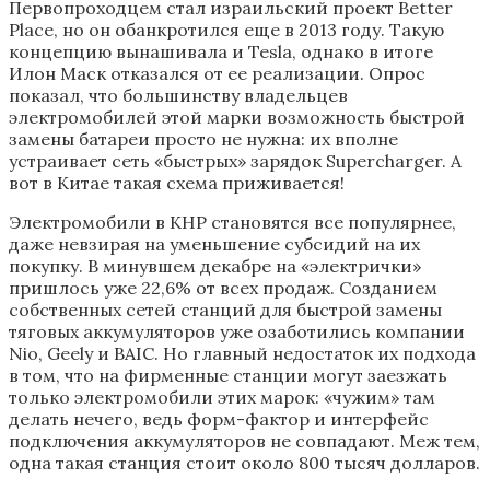
Первопроходцем стал израильский проект Better
Place, но он обанкротился еще в 2013 году. Такую
концепцию вынашивала и Tesla, однако в итоге
Илон Маск отказался от ее реализации. Опрос
показал, что большинству владельцев
электромобилей этой марки возможность быстрой
замены батареи просто не нужна: их вполне
устраивает сеть «быстрых» зарядок Supercharger. А
вот в Китае такая схема приживается!
Электромобили в КНР становятся все популярнее,
даже невзирая на уменьшение субсидий на их
покупку. В минувшем декабре на «электрички»
пришлось уже 22,6% от всех продаж. Созданием
собственных сетей станций для быстрой замены
тяговых аккумуляторов уже озаботились компании
Nio, Geely и BAIC. Но главный недостаток их подхода
в том, что на фирменные станции могут заезжать
только электромобили этих марок: «чужим» там
делать нечего, ведь форм-фактор и интерфейс
подключения аккумуляторов не совпадают. Меж тем,
одна такая станция стоит около 800 тысяч долларов.