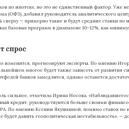
ков по ипотеке, но это не единственный фактор. Уже н
йма (ОФЗ), добавил руководитель аналитического цен
% сверху — примерно такие и будут средние ставки по 
ках базовых программ в диапазоне 10–12%, как миним
т спрос
но изменится, прогнозируют эксперты. По мнению Иго
альнейшем многое будет также зависеть от развития с
ртфелей банков замедлится, однако останется достаточ
оль сильное, отметила Ирина Носова. «Наблюдавшегося
ный кредит, руководствуются больше своими финансо
РА. По мнению Ксении Якушкиной, помимо ставок по ип
 будет давить геополитическая нестабильность», — д