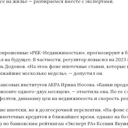
осе на жилье — разбираемся вместе с экспертами.
, опрошенные «РБК-Недвижимостью», прогнозируют в 
нал на будущее. В частности, регулятор повысил на 202
орь Додонов. «На этом фоне ипотечные ставки, которы
ближайшие несколько недель», — допустил он.
ансовых институтов АКРА Ирина Носова. «Банки продо
оризонте одного-двух месяцев», — отметила она. По ее
фолтов, динамику цен на недвижимость и скорость ре
ие ипотеки, но в долгосрочной перспектив. «На фоне 
 ипотечных кредитов в ближайшее время, однако на б
р по банковским рейтингам «Эксперт РА» Ксения Якуш