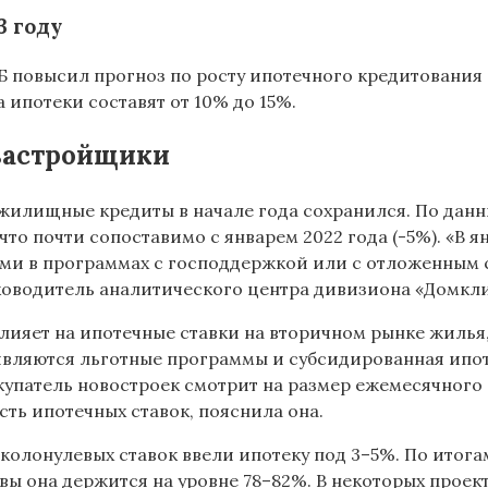
3 году
 повысил прогноз по росту ипотечного кредитования в
а ипотеки составят от 10% до 15%.
застройщики
жилищные кредиты в начале года сохранился. По данны
что почти сопоставимо с январем 2022 года (-5%). «В 
ями в программах с господдержкой или с отложенным с
уководитель аналитического центра дивизиона «Домкли
лияет на ипотечные ставки на вторичном рынке жилья, 
вляются льготные программы и субсидированная ипот
упатель новостроек смотрит на размер ежемесячного 
ть ипотечных ставок, пояснила она.
олонулевых ставок ввели ипотеку под 3–5%. По итогам
ы она держится на уровне 78–82%. В некоторых проект