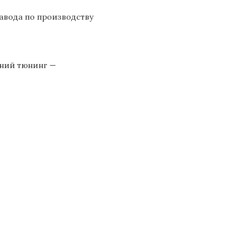
авода по производству
шний тюнинг —