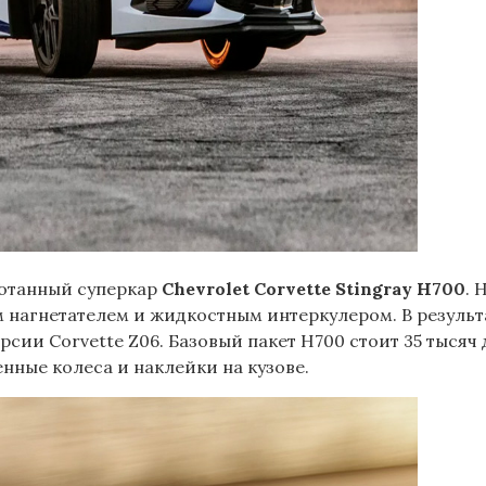
ботанный суперкар
Chevrolet Corvette Stin
gray H700
. 
м нагнетателем и жидкостным интеркулером. В результа
ерсии Corvette Z06. Базовый пакет H700 стоит 35 тысяч
нные колеса и наклейки на кузове.