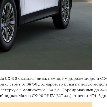
da CX-90
оказался лишь немногим дороже модели CX-9
рике стоит от 38750 долларов, то цены на новую моде
естерку 3.3 мощностью 284 л.с. Форсированный до 345 
Гибридная Mazda CX-90 PHEV (327 л.с.) стоит от 47445 