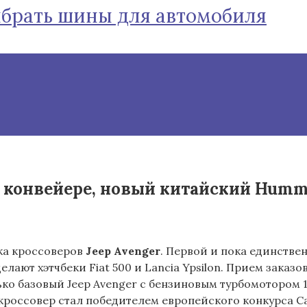
ыбрать шины для автомобиля
а конвейере, новый китайский Humm
ска кроссоверов
Jeep Avenger
. Первой и пока единств
лают хэтчбеки Fiat 500 и Lancia Ypsilon. Прием заказо
ько базовый Jeep Avenger с бензиновым турбомотором 1.
от кроссовер стал победителем европейского конкурса Car