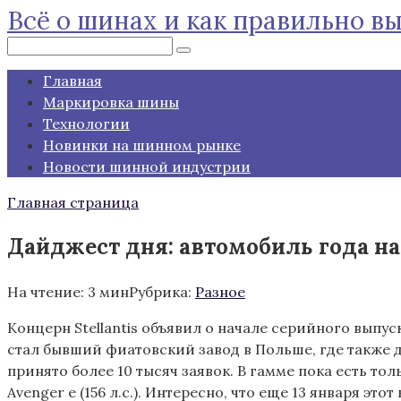
Всё о шинах и как правильно в
Перейти
к
Поиск:
контенту
Главная
Маркировка шины
Технологии
Новинки на шинном рынке
Новости шинной индустрии
Главная страница
Дайджест дня: автомобиль года н
На чтение:
3 мин
Рубрика:
Разное
Концерн Stellantis объявил о начале серийного выпу
стал бывший фиатовский завод в Польше, где также де
принято более 10 тысяч заявок. В гамме пока есть тол
Avenger e (156 л.с.). Интересно, что еще 13 января эт