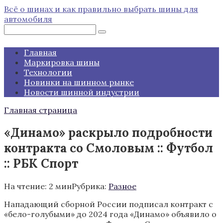
Перейти
Всё о шинах и как правильно выбрать шины для
к
автомобиля
контенту
Поиск:
Главная
Маркировка шины
Технологии
Новинки на шинном рынке
Новости шинной индустрии
Главная страница
«Динамо» раскрыло подробности
контракта со Смоловым :: Футбол
:: РБК Спорт
На чтение:
2 мин
Рубрика:
Разное
Нападающий сборной России подписал контракт с
«бело-голубыми» до 2024 года
«Динамо» объявило о