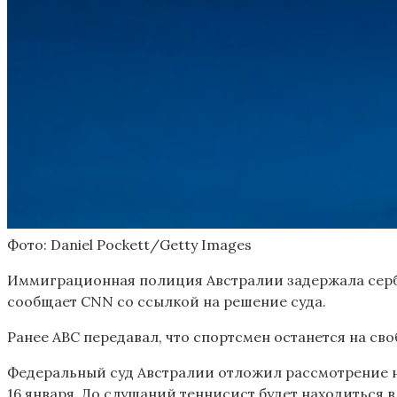
Фото: Daniel Pockett/Getty Images
Иммиграционная полиция Австралии задержала сербс
сообщает CNN со ссылкой на решение суда.
Ранее ABC передавал, что спортсмен останется на св
Федеральный суд Австралии отложил рассмотрение н
16 января. До слушаний теннисист будет находиться в