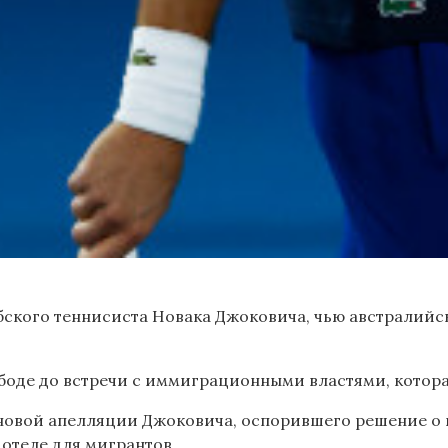
кого теннисиста Новака Джоковича, чью австралийску
ободе до встречи с иммиграционными властями, которая
овой апелляции Джоковича, оспорившего решение о п
 отеле для мигрантов.