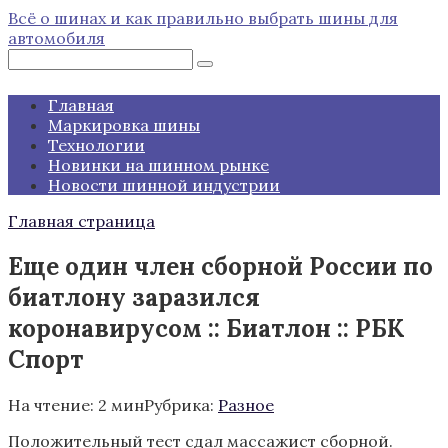
Перейти
Всё о шинах и как правильно выбрать шины для
к
автомобиля
контенту
Поиск:
Главная
Маркировка шины
Технологии
Новинки на шинном рынке
Новости шинной индустрии
Главная страница
Еще один член сборной России по
биатлону заразился
коронавирусом :: Биатлон :: РБК
Спорт
На чтение:
2 мин
Рубрика:
Разное
Положительный тест сдал массажист сборной.