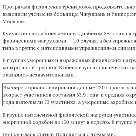
Программа физических тренировок продолжительность
выяснили ученые из больницы Чжуншань и Университе
Medicine.
Кумулятивная заболеваемость диабетом 2-го типа в г
физическими нагрузками — 1,9 случая, а без упражнен
типа в группе с интенсивными упражнениями снизилс
В группах умеренных и выраженных физических нагр
контрольной группой. В обеих группах физических на
оказались незначительными.
Эксперты проанализировали данные 220 взрослых па
возраст участников составил 53,9 года, а средняя о
года выполняли 73 участника, а умеренные аэробные 
В группе интенсивной физической нагрузки участники
энергичной ходьбой по 150 минут в неделю. В группе 
Понравилась статья? Поделиться с друзьями: