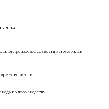
риятным
чшения производительности автомобилей.
герметичности и
авода по производству