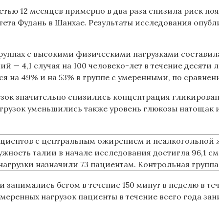
ю 12 месяцев примерно в два раза снизила риск появл
та Фудань в Шанхае. Результаты исследования опубли
руппах с высокими физическими нагрузками составила 
ий — 4,1 случая на 100 человеко-лет в течение десяти 
я на 49% и на 53% в группе с умеренными, по сравнен
узок значительно снизились концентрация гликирован
грузок уменьшились также уровень глюкозы натощак и
циентов с центральным ожирением и неалкогольной ж
кружность талии в начале исследования достигла 96,1 
нагрузки назначили 73 пациентам. Контрольная группа 
 занимались бегом в течение 150 минут в неделю в т
умеренных нагрузок пациенты в течение всего года зан