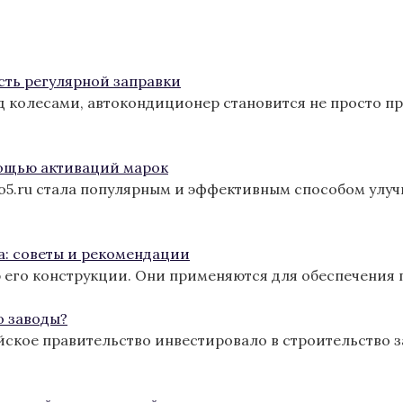
сть регулярной заправки
од колесами, автокондиционер становится не просто п
ощью активаций марок
ro5.ru стала популярным и эффективным способом улу
а: советы и рекомендации
 его конструкции. Они применяются для обеспечения 
о заводы?
йское правительство инвестировало в строительство з