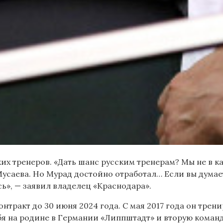
их тренеров. «Дать шанс русским тренерам? Мы не в к
усаева. Но Мурад достойно отработал… Если вы думает
ь», — заявил владелец «Краснодара».
онтракт до 30 июня 2024 года. С мая 2017 года он тре
бя на родине в Германии «Липпштадт» и вторую коман