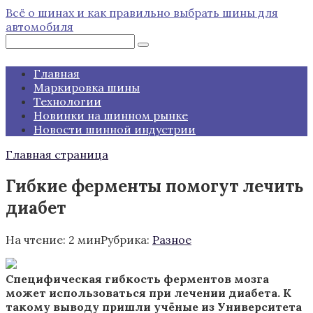
Перейти
Всё о шинах и как правильно выбрать шины для
к
автомобиля
контенту
Поиск:
Главная
Маркировка шины
Технологии
Новинки на шинном рынке
Новости шинной индустрии
Главная страница
Гибкие ферменты помогут лечить
диабет
На чтение:
2 мин
Рубрика:
Разное
Специфическая гибкость ферментов мозга
может использоваться при лечении диабета. К
такому выводу пришли учёные из Университета