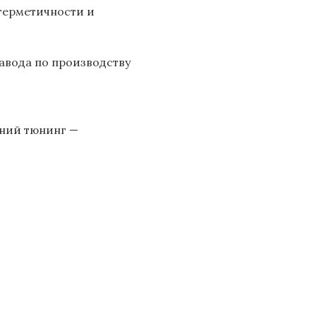
герметичности и
авода по производству
шний тюнинг —