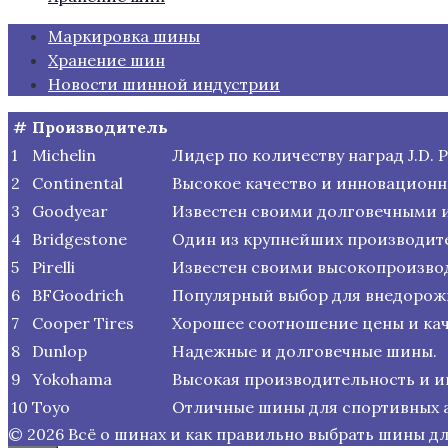
Маркировка шины
Хранение шин
Новости шинной индустрии
#
Производитель
1
Michelin
Лидер по количеству наград J.D.
2
Continental
Высокое качество и инновационн
3
Goodyear
Известен своими долговечными 
4
Bridgestone
Один из крупнейших производите
5
Pirelli
Известен своими высокопроизв
6
BFGoodrich
Популярный выбор для внедорожн
7
Cooper Tires
Хорошее соотношение цены и кач
8
Dunlop
Надежные и долговечные шины.
9
Yokohama
Высокая производительность и и
10
Toyo
Отличные шины для спортивных 
© 2026 Всё о шинах и как правильно выбрать шины д