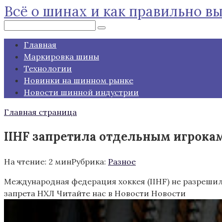
Всё о шинах и как правильно в
Перейти
к
Поиск:
контенту
Главная
Маркировка шины
Технологии
Новинки на шинном рынке
Новости шинной индустрии
Главная страница
IIHF запретила отдельным игрокам 
На чтение:
2 мин
Рубрика:
Разное
Международная федерация хоккея (IIHF) не разрешил
запрета НХЛ
Читайте нас в Новости Новости