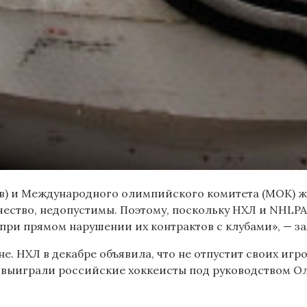
ов) и Международного олимпийского комитета (МОК) ж
чество, недопустимы. Поэтому, поскольку НХЛ и NHLPA 
при прямом нарушении их контрактов с клубами», — за
. НХЛ в декабре объявила, что не отпустит своих игро
е выиграли российские хоккеисты под руководством Ол