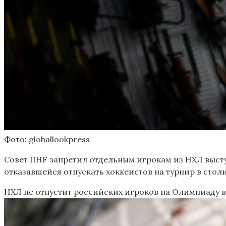
Фото: globallookpress
Совет IIHF запретил отдельным игрокам из НХЛ высту
отказавшейся отпускать хоккеистов на турнир в сто
НХЛ не отпустит российских игроков на Олимпиаду 