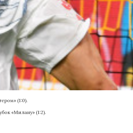
ром» (1:0).
бок «Милану» (1:2).