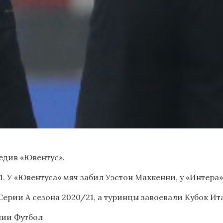
едив «Ювентус».
1. У «Ювентуса» мяч забил Уэстон Маккенни, у «Интера
Серии А сезона 2020/21, а туринцы завоевали Кубок Ит
ании
Футбол