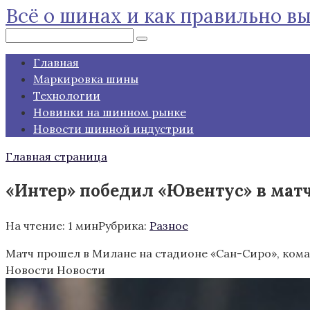
Всё о шинах и как правильно в
Перейти
к
Поиск:
контенту
Главная
Маркировка шины
Технологии
Новинки на шинном рынке
Новости шинной индустрии
Главная страница
«Интер» победил «Ювентус» в матче
На чтение:
1 мин
Рубрика:
Разное
Матч прошел в Милане на стадионе «Сан-Сиро», коман
Новости Новости