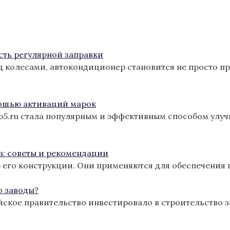
сть регулярной заправки
од колесами, автокондиционер становится не просто п
ощью активаций марок
ro5.ru стала популярным и эффективным способом улу
а: советы и рекомендации
 его конструкции. Они применяются для обеспечения 
о заводы?
йское правительство инвестировало в строительство з