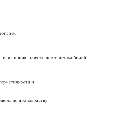
риятным
чшения производительности автомобилей.
герметичности и
авода по производству