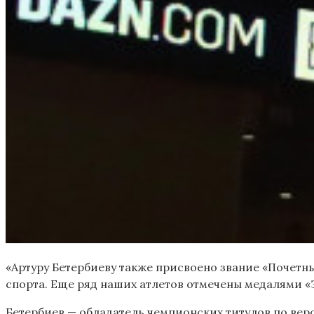
«Артуру Бетербиеву также присвоено звание «Почетны
спорта. Еще ряд наших атлетов отмечены медалями «З
Бетербиев — обладатель чемпионских титулов по вер