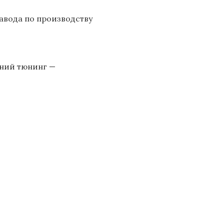
авода по производству
шний тюнинг —