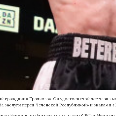
й гражданин Грозного». Он удостоен этой чести за в
а заслуги перед Чеченской Республикой» и знаками «
сиям Всемирного боксерского совета (WBC) и Междунар