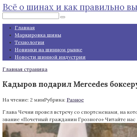
Всё о шинах и как правильно в
Перейти
к
Поиск:
контенту
Главная
Маркировка шины
Технологии
Новинки на шинном рынке
Новости шинной индустрии
Главная страница
Кадыров подарил Mercedes боксеру 
На чтение:
2 мин
Рубрика:
Разное
Глава Чечни провел встречу со спортсменами, на кот
звание «Почетный гражданин Грозного»
Читайте нас