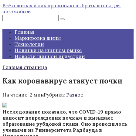
Перейти
Всё о шинах и как правильно выбрать шины для
к
автомобиля
контенту
Поиск:
Главная
Маркировка шины
Технологии
Новинки на шинном рынке
Новости шинной индустрии
Главная страница
Как коронавирус атакует почки
На чтение:
2 мин
Рубрика:
Разное
Исследование показало, что COVID-19 прямо
наносит повреждения почкам и вызывает
образование рубцовой ткани. Оно проводилось
учеными из Университета Радбауда в
Нидерландах.