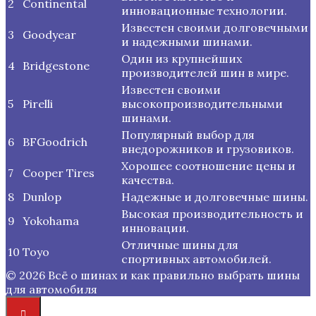
2
Continental
инновационные технологии.
Известен своими долговечными
3
Goodyear
и надежными шинами.
Один из крупнейших
4
Bridgestone
производителей шин в мире.
Известен своими
5
Pirelli
высокопроизводительными
шинами.
Популярный выбор для
6
BFGoodrich
внедорожников и грузовиков.
Хорошее соотношение цены и
7
Cooper Tires
качества.
8
Dunlop
Надежные и долговечные шины.
Высокая производительность и
9
Yokohama
инновации.
Отличные шины для
10
Toyo
спортивных автомобилей.
© 2026 Всё о шинах и как правильно выбрать шины
для автомобиля