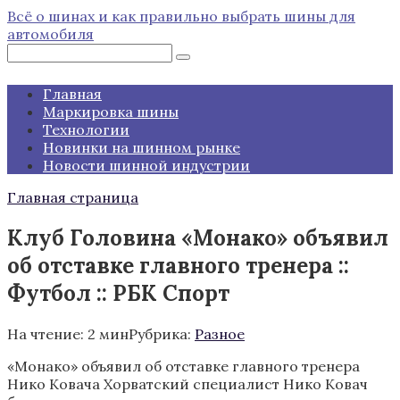
Перейти
Всё о шинах и как правильно выбрать шины для
к
автомобиля
контенту
Поиск:
Главная
Маркировка шины
Технологии
Новинки на шинном рынке
Новости шинной индустрии
Главная страница
Клуб Головина «Монако» объявил
об отставке главного тренера ::
Футбол :: РБК Спорт
На чтение:
2 мин
Рубрика:
Разное
«Монако» объявил об отставке главного тренера
Нико Ковача
Хорватский специалист Нико Ковач