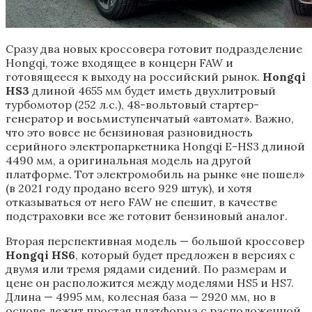
Сразу два новых кроссовера готовит подразделение
Hongqi, тоже входящее в концерн FAW и
готовящееся к выходу на российский рынок.
H
ongqi
HS3
длиной 4655 мм будет иметь двухлитровый
турбомотор (252 л.с.), 48-вольтовый стартер-
генератор и восьмиступенчатый «автомат». Важно,
что это вовсе не бензиновая разновидность
серийного электропаркетника Hongqi E-HS3 длиной
4490 мм, а оригинальная модель на другой
платформе. Тот электромобиль на рынке «не пошел»
(в 2021 году продано всего 929 штук), и хотя
отказываться от него FAW не спешит, в качестве
подстраховки все же готовит бензиновый аналог.
Вторая перспективная модель — большой кроссовер
Hongqi HS6
, который будет предложен в версиях с
двумя или тремя рядами сидений. По размерам и
цене он расположится между моделями HS5 и HS7.
Длина — 4995 мм, колесная база — 2920 мм, но в
основе лежит простая платформа с расположенной