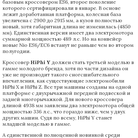
базовым кроссовером ES6, второе поколение
которого сертифицировали в январе. В основе
лежит доработанная платформа, колесная база
увеличена с 2900 до 2915 мм, а кузов полностью
новый, хотя габаритная длина не изменилась (4850
мм). Единственная версия имеет два электромотора
суммарной мощностью 489 л.с. Но на конвейер
новые Nio ES6/EC6 встанут не раньше чем во втором
полугодии.
Кроссовер
HiPhi Y
должен стать третьей моделью в
гамме молодого бренда, хотя по части дизайна он
уже не производит такого сногсшибательного
впечатления, как существующие электромобили
HiPhi X и HiPhi Z. Все три машины созданы на одной
платформе с двухрычажной передней подвеской и
задней многорычажкой. Для нового кроссовера
длиной 4938 мм заявлены два электромотора общей
мощностью 336 л.с., что гораздо ниже, чем у двух
других машин. Судя по всему, HiPhi Y станет
младшей моделью в гамме.
А единственной полноценной новинкой среди