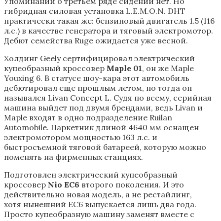
Упоминаний о третьем ряде сидений нет. Но
гибридная силовая установка L.E.M.O.N. DHT
практически такая же: бензиновый двигатель 1.5 (116
л.с.) в качестве генератора и тяговый электромотор.
Дебют семейства Ruge ожидается уже весной.
Холдинг Geely сертифицировал электрический
купеобразный кроссовер
Maple 01
, он же Maple
Youxing 6. В статусе шоу-кара этот автомобиль
дебютировал еще прошлым летом, но тогда он
назывался Livan Concept L. Судя по всему, серийная
машина выйдет под двумя брендами, ведь Livan и
Maple входят в одно подразделение Ruilan
Automobile. Паркетник длиной 4640 мм оснащен
электромотором мощностью 163 л.с. и
быстросъемной тяговой батареей, которую можно
поменять на фирменных станциях.
Подготовлен электрический купеобразный
кроссовер
Nio E
C6
второго поколения. И это
действительно новая модель, а не рестайлинг,
хотя нынешний EC6 выпускается лишь два года.
Просто купеобразную машину заменят вместе с