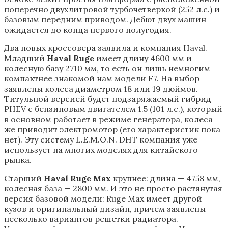
поперечно двухлитровой турбочетверкой (252 л.с.) и
базовым передним приводом. Дебют двух машин
ожидается до конца первого полугодия.
Два новых кроссовера заявила и компания Haval.
Младший
Haval Ruge
имеет длину 4600 мм и
колесную базу 2710 мм, то есть он лишь немногим
компактнее знакомой нам модели F7. На выбор
заявлены колеса диаметром 18 или 19 дюймов.
Титульной версией будет подзаряжаемый гибрид
PHEV с бензиновым двигателем 1.5 (101 л.с.), который
в основном работает в режиме генератора, колеса
же приводит электромотор (его характеристик пока
нет). Эту систему L.E.M.O.N. DHT компания уже
использует на многих моделях для китайского
рынка.
Старший
Haval Ruge Max
крупнее: длина — 4758 мм,
колесная база — 2800 мм. И это не просто растянутая
версия базовой модели: Ruge Max имеет другой
кузов и оригинальный дизайн, причем заявлены
несколько вариантов решетки радиатора.