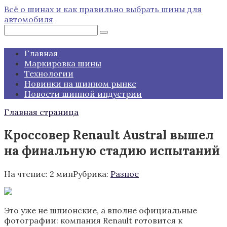
Перейти
Всё о шинах и как правильно выбрать шины для
к
автомобиля
контенту
Поиск:
Главная
Маркировка шины
Технологии
Новинки на шинном рынке
Новости шинной индустрии
Главная страница
Кроссовер Renault Austral вышел
на финальную стадию испытаний
На чтение:
2 мин
Рубрика:
Разное
Это уже не шпионские, а вполне официальные
фотографии: компания Renault готовится к