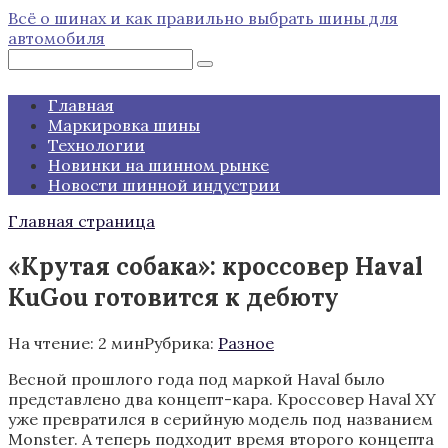
Перейти
Всё о шинах и как правильно выбрать шины для
к
автомобиля
контенту
Поиск:
Главная
Маркировка шины
Технологии
Новинки на шинном рынке
Новости шинной индустрии
Главная страница
«Крутая собака»: кроссовер Haval
KuGou готовится к дебюту
На чтение:
2 мин
Рубрика:
Разное
Весной прошлого года под маркой Haval было
представлено два концепт-кара. Кроссовер Haval XY
уже превратился в серийную модель под названием
Monster. А теперь подходит время второго концепта