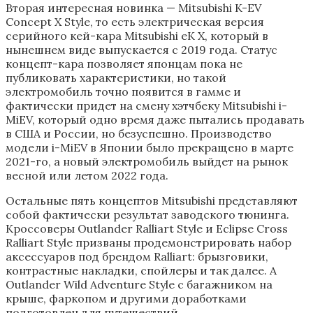
Вторая интересная новинка — Mitsubishi K-EV
Concept X Style, то есть электрическая версия
серийного кей-кара Mitsubishi eK X, который в
нынешнем виде выпускается с 2019 года. Статус
концепт-кара позволяет японцам пока не
публиковать характеристики, но такой
электромобиль точно появится в гамме и
фактически придет на смену хэтчбеку Mitsubishi i-
MiEV, который одно время даже пытались продавать
в США и России, но безуспешно. Производство
модели i-MiEV в Японии было прекращено в марте
2021-го, а новый электромобиль выйдет на рынок
весной или летом 2022 года.
Остальные пять концептов Mitsubishi представляют
собой фактически результат заводского тюнинга.
Кроссоверы Outlander Ralliart Style и Eclipse Cross
Ralliart Style призваны продемонстрировать набор
аксессуаров под брендом Ralliart: брызговики,
контрастные накладки, спойлеры и так далее. А
Outlander Wild Adventure Style с багажником на
крыше, фаркопом и другими доработками
подготовлен для путешествий.