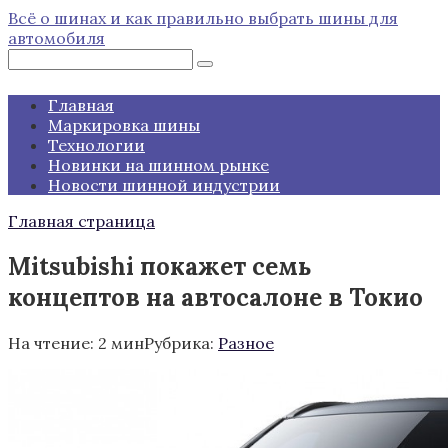
Перейти
Всё о шинах и как правильно выбрать шины для
к
автомобиля
контенту
Поиск:
Главная
Маркировка шины
Технологии
Новинки на шинном рынке
Новости шинной индустрии
Главная страница
Mitsubishi покажет семь
концептов на автосалоне в Токио
На чтение:
2 мин
Рубрика:
Разное