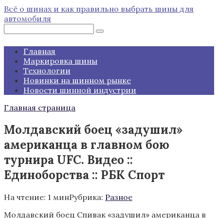
Перейти
Всё о шинах и как правильно выбрать шины для
к
автомобиля
контенту
Поиск:
Главная
Маркировка шины
Технологии
Новинки на шинном рынке
Новости шинной индустрии
Главная страница
Молдавский боец «задушил»
американца в главном бою
турнира UFC. Видео ::
Единоборства :: РБК Спорт
На чтение:
1 мин
Рубрика:
Разное
Молдавский боец Спивак «задушил» американца в