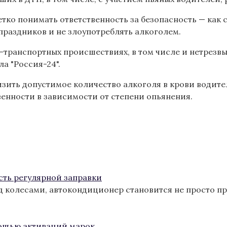
ко понимать ответственность за безопасность — как с
раздников и не злоупотреблять алкоголем.
транспортных происшествиях, в том числе и нетрезв
а "Россия-24".
ить допустимое количество алкоголя в крови водителе
венности в зависимости от степени опьянения.
сть регулярной заправки
од колесами, автокондиционер становится не просто п
ощью активаций марок