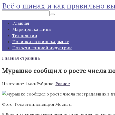
Всё о шинах и как правильно в
Перейти
к
Поиск:
контенту
Главная
Маркировка шины
Технологии
Новинки на шинном рынке
Новости шинной индустрии
Главная страница
Мурашко сообщил о росте числа п
На чтение:
1 мин
Рубрика:
Разное
Фото: Госавтоинспекция Москвы
В России отмечено увеличение количества пострадав