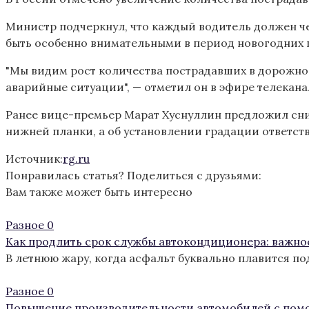
Министр подчеркнул, что каждый водитель должен чет
быть особенно внимательными в период новогодних п
"Мы видим рост количества пострадавших в дорожно-
аварийные ситуации", — отметил он в эфире телеканал
Ранее вице-премьер Марат Хуснуллин предложил сниз
нижней планки, а об установлении градации ответст
Источник:
rg.ru
Понравилась статья? Поделиться с друзьями:
Вам также может быть интересно
Разное
0
Как продлить срок службы автокондиционера: важно
В летнюю жару, когда асфальт буквально плавится п
Разное
0
Повышение производительности автомобилей с пом