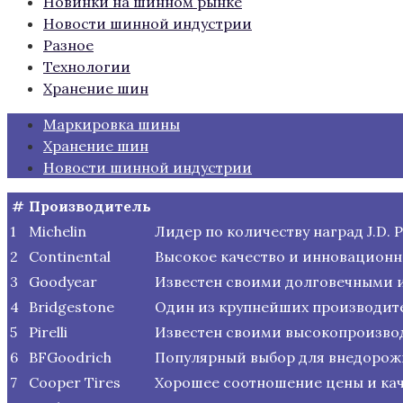
Новинки на шинном рынке
Новости шинной индустрии
Разное
Технологии
Хранение шин
Маркировка шины
Хранение шин
Новости шинной индустрии
#
Производитель
1
Michelin
Лидер по количеству наград J.D.
2
Continental
Высокое качество и инновационн
3
Goodyear
Известен своими долговечными 
4
Bridgestone
Один из крупнейших производите
5
Pirelli
Известен своими высокопроизв
6
BFGoodrich
Популярный выбор для внедорожн
7
Cooper Tires
Хорошее соотношение цены и кач