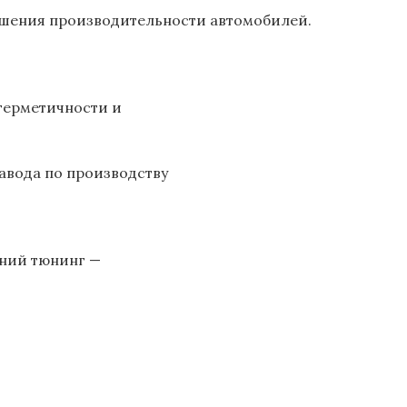
чшения производительности автомобилей.
герметичности и
авода по производству
шний тюнинг —