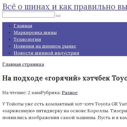
Всё о шинах и как правильно в
Перейти
к
Поиск:
контенту
Главная
Маркировка шины
Технологии
Новинки на шинном рынке
Новости шинной индустрии
Главная страница
На подходе «горячий» хэтчбек Toyo
На чтение:
2 мин
Рубрика:
Разное
У Тойоты уже есть компактный хот-хэтч Toyota GR Ya
«заряженную» пятидверку на основе Короллы. Тизерн
появились изображения самой машины. Пусть и в ка