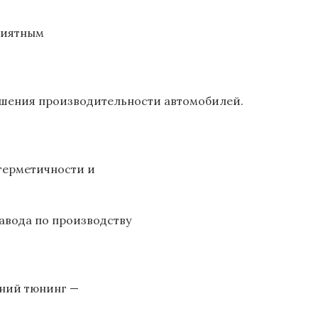
риятным
чшения производительности автомобилей.
герметичности и
авода по производству
шний тюнинг —