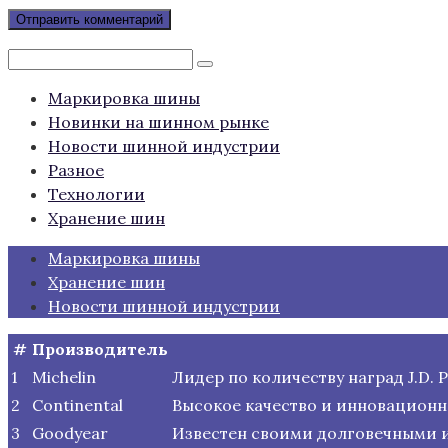
Поиск:
Маркировка шины
Новинки на шинном рынке
Новости шинной индустрии
Разное
Технологии
Хранение шин
Маркировка шины
Хранение шин
Новости шинной индустрии
#
Производитель
1
Michelin
Лидер по количеству наград J.D.
2
Continental
Высокое качество и инновационн
3
Goodyear
Известен своими долговечными 