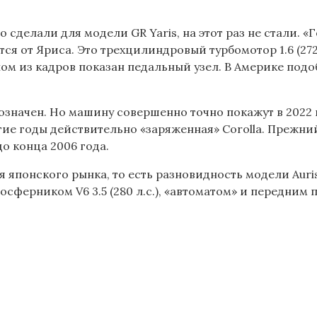
сделали для модели GR Yaris, на этот раз не стали. «Г
нется от Яриса. Это трехцилиндровый турбомотор 1.6 (2
ном из кадров показан педальный узел. В Америке под
бозначен. Но машину совершенно точно покажут в 2022 
гие годы действительно «заряженная» Corolla. Прежний
до конца 2006 года.
я японского рынка, то есть разновидность модели Auris
мосферником V6 3.5 (280 л.с.), «автоматом» и передним