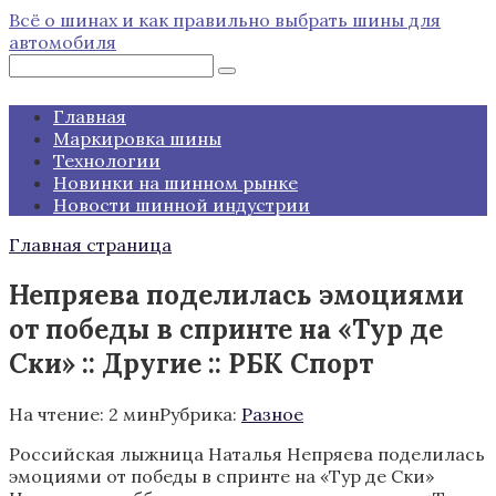
Перейти
Всё о шинах и как правильно выбрать шины для
к
автомобиля
контенту
Поиск:
Главная
Маркировка шины
Технологии
Новинки на шинном рынке
Новости шинной индустрии
Главная страница
Непряева поделилась эмоциями
от победы в спринте на «Тур де
Ски» :: Другие :: РБК Спорт
На чтение:
2 мин
Рубрика:
Разное
Российская лыжница Наталья Непряева поделилась
эмоциями от победы в спринте на «Тур де Ски»