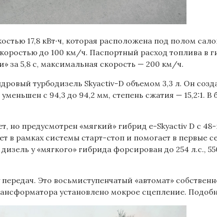
тью 17,8 кВт∙ч, которая расположена под полом салон
коростью до 100 км/ч. Паспортный расход топлива в г
» за 5,8 с, максимальная скорость — 200 км/ч.
ровый турбодизель Skyactiv-D объемом 3,3 л. Он соз
уменьшен с 94,3 до 94,2 мм, степень сжатия — 15,2:1. В
т, но предусмотрен «мягкий» гибрид e-Skyactiv D с 48
ает в рамках системы старт-стоп и помогает в первые с
изель у «мягкого» гибрида форсирован до 254 л.с., 5
передач. Это восьмиступенчатый «автомат» собственн
рансформатора установлено мокрое сцепление. Подобн