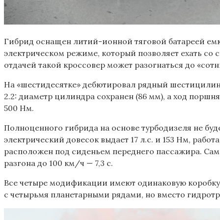
Гибрид оснащен литий-ионной тяговой батареей емкос
электрическом режиме, который позволяет ехать со с
отдачей такой кроссовер может разогнаться до «сотни
На «шестидесятке» дебютировал рядный шестицилинд
2.2: диаметр цилиндра сохранен (86 мм), а ход поршня 
500 Нм.
Полноценного гибрида на основе турбодизеля не буде
электрический довесок выдает 17 л.с. и 153 Нм, работ
расположен под сиденьем переднего пассажира. Сам д
разгона до 100 км/ч — 7,3 с.
Все четыре модификации имеют одинаковую коробку 
с четырьмя планетарными рядами, но вместо гидрот