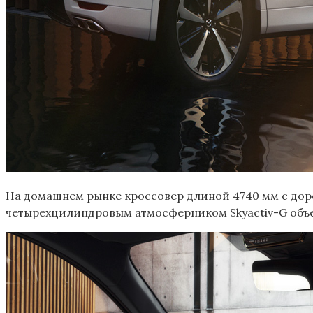
На домашнем рынке кроссовер длиной 4740 мм с дор
четырехцилиндровым атмосферником Skyactiv-G объемом