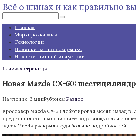
Всё о шинах и как правильно в
Перейти
к
Поиск:
контенту
Главная
Маркировка шины
Технологии
Новинки на шинном рынке
Новости шинной индустрии
Главная страница
Новая Mazda CX-60: шестицилиндр
На чтение:
3 мин
Рубрика:
Разное
Кроссовер Mazda CX-60 дебютировал месяц назад в Е
представила только наиболее подходящую для совре
здесь Mazda раскрыла куда больше подробностей!