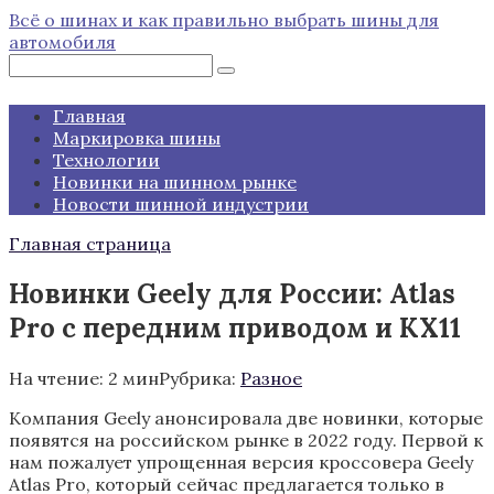
Перейти
Всё о шинах и как правильно выбрать шины для
к
автомобиля
контенту
Поиск:
Главная
Маркировка шины
Технологии
Новинки на шинном рынке
Новости шинной индустрии
Главная страница
Новинки Geely для России: Atlas
Pro с передним приводом и KX11
На чтение:
2 мин
Рубрика:
Разное
Компания Geely анонсировала две новинки, которые
появятся на российском рынке в 2022 году. Первой к
нам пожалует упрощенная версия кроссовера Geely
Atlas Pro, который сейчас предлагается только в