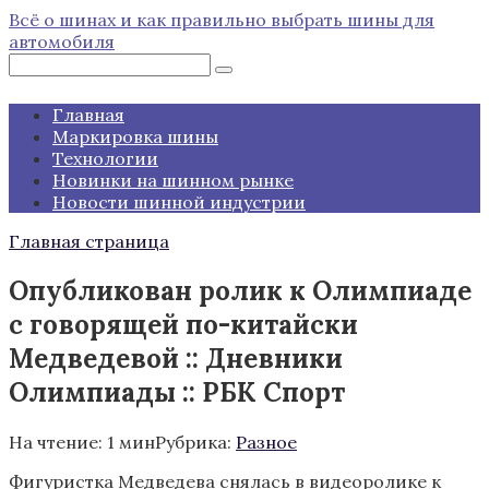
Перейти
Всё о шинах и как правильно выбрать шины для
к
автомобиля
контенту
Поиск:
Главная
Маркировка шины
Технологии
Новинки на шинном рынке
Новости шинной индустрии
Главная страница
Опубликован ролик к Олимпиаде
с говорящей по-китайски
Медведевой :: Дневники
Олимпиады :: РБК Спорт
На чтение:
1 мин
Рубрика:
Разное
Фигуристка Медведева снялась в видеоролике к