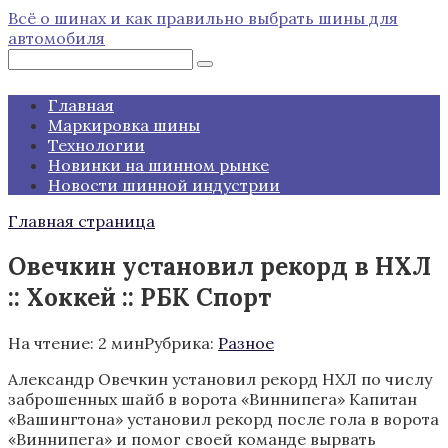
Перейти
Всё о шинах и как правильно выбрать шины для
к
автомобиля
контенту
Поиск:
Главная
Маркировка шины
Технологии
Новинки на шинном рынке
Новости шинной индустрии
Главная страница
Овечкин установил рекорд в НХЛ
:: Хоккей :: РБК Спорт
На чтение:
2 мин
Рубрика:
Разное
Александр Овечкин установил рекорд НХЛ по числу
заброшенных шайб в ворота «Виннипега»
Капитан
«Вашингтона» установил рекорд после гола в ворота
«Виннипега» и помог своей команде вырвать