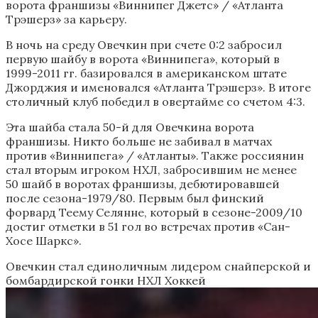
ворота франшизы «Виннипег Джетс» / «Атланта
Трэшерз» за карьеру.
В ночь на среду Овечкин при счете 0:2 забросил
первую шайбу в ворота «Виннипега», который в
1999-2011 гг. базировался в американском штате
Джорджия и именовался «Атланта Трэшерз». В итоге
столичный клуб победил в овертайме со счетом 4:3.
Эта шайба стала 50-й для Овечкина ворота
франшизы. Никто больше не забивал в матчах
против «Виннипега» / «Атланты». Также россиянин
стал вторым игроком НХЛ, забросившим не менее
50 шайб в воротах франшизы, дебютировавшей
после сезона-1979/80. Первым был финский
форвард Теему Селянне, который в сезоне-2009/10
достиг отметки в 51 гол во встречах против «Сан-
Хосе Шаркс».
Овечкин стал единоличным лидером снайперской и
бомбардирской гонки НХЛ
Хоккей