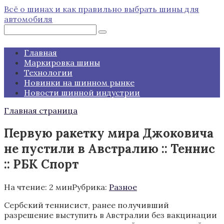
Перейти
Всё о шинах и как правильно выбрать шины для
к
автомобиля
контенту
Поиск:
Главная
Маркировка шины
Технологии
Новинки на шинном рынке
Новости шинной индустрии
Главная страница
Первую ракетку мира Джоковича
не пустили в Австралию :: Теннис
:: РБК Спорт
На чтение:
2 мин
Рубрика:
Разное
Сербский теннисист, ранее получивший
разрешение выступить в Австралии без вакцинации