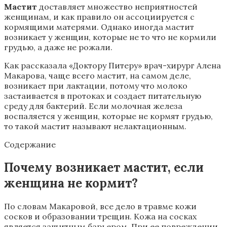
Мастит
доставляет множество неприятностей
женщинам, и как правило он ассоциируется с
кормящими матерями. Однако иногда мастит
возникает у женщин, которые не то
что не кормили
грудью, а даже не рожали.
Как рассказала «Доктору Питеру» врач-хирург Алена
Макарова, чаще всего мастит, на самом деле,
возникает при лактации, потому что молоко
застаивается в протоках и создает питательную
среду для бактерий. Если молочная железа
воспаляется у женщин, которые не кормят грудью,
то такой мастит называют нелактационным.
Содержание
Почему возникает мастит, если
женщина не кормит?
По словам Макаровой, все дело в травме кожи
сосков и образовании трещин. Кожа на сосках
является защитным барьером. При ее повреждении