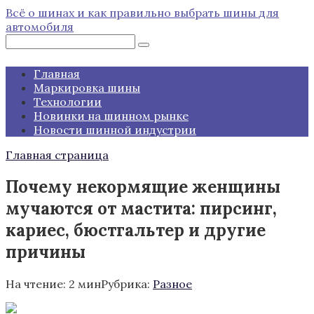
Перейти
Всё о шинах и как правильно выбрать шины для
к
автомобиля
контенту
Поиск:
Главная
Маркировка шины
Технологии
Новинки на шинном рынке
Новости шинной индустрии
Главная страница
Почему некормящие женщины
мучаются от мастита: пирсинг,
кариес, бюстгальтер и другие
причины
На чтение:
2 мин
Рубрика:
Разное