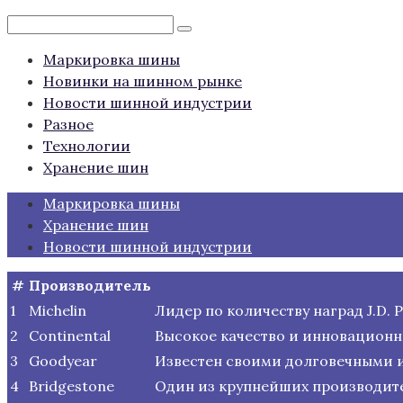
Поиск:
Маркировка шины
Новинки на шинном рынке
Новости шинной индустрии
Разное
Технологии
Хранение шин
Маркировка шины
Хранение шин
Новости шинной индустрии
#
Производитель
1
Michelin
Лидер по количеству наград J.D.
2
Continental
Высокое качество и инновационн
3
Goodyear
Известен своими долговечными 
4
Bridgestone
Один из крупнейших производите