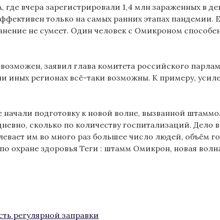
 где вчера зарегистрировали 1,4 млн зараженных в ден
эффективен только на самых ранних этапах пандемии. Е
анение не сумеет. Один человек с Омикроном способен
евозможен, заявил глава комитета российского парлам
или иных регионах всё-таки возможны. К примеру, уси
ые начали подготовку к новой волне, вызванной штамм
невно, сколько по количеству госпитализаций. Дело 
олевает им во много раз большее число людей, объём 
по охране здоровья
Теги :
штамм Омикрон
,
новая волн
сть регулярной заправки