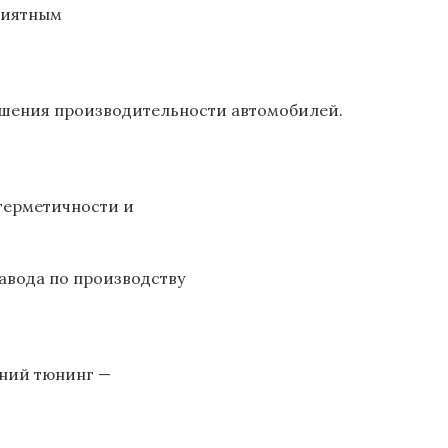
риятным
чшения производительности автомобилей.
герметичности и
авода по производству
шний тюнинг —