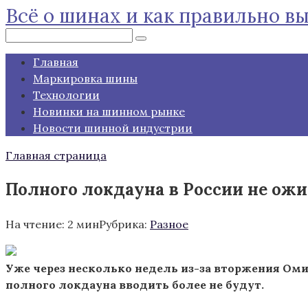
Всё о шинах и как правильно в
Перейти
к
Поиск:
контенту
Главная
Маркировка шины
Технологии
Новинки на шинном рынке
Новости шинной индустрии
Главная страница
Полного локдауна в России не ож
На чтение:
2 мин
Рубрика:
Разное
Уже через несколько недель из-за вторжения Ом
полного локдауна вводить
более не будут.