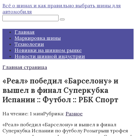
Перейти
Всё о шинах и как правильно выбрать шины для
к
автомобиля
контенту
Поиск:
Главная
Маркировка шины
Технологии
Новинки на шинном рынке
Новости шинной индустрии
Главная страница
«Реал» победил «Барселону» и
вышел в финал Суперкубка
Испании :: Футбол :: РБК Спорт
На чтение:
1 мин
Рубрика:
Разное
«Реал» победил «Барселону» и вышел в финал
Суперкубка Испании по футболу
Розыгрыш трофея