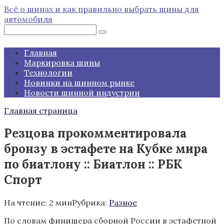
Перейти
Всё о шинах и как правильно выбрать шины для
к
автомобиля
контенту
Поиск:
Главная
Маркировка шины
Технологии
Новинки на шинном рынке
Новости шинной индустрии
Главная страница
Резцова прокомментировала
бронзу в эстафете на Кубке мира
по биатлону :: Биатлон :: РБК
Спорт
На чтение:
2 мин
Рубрика:
Разное
По словам финишера сборной России в эстафетной