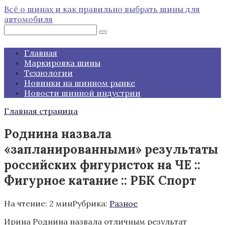
Перейти
Всё о шинах и как правильно выбрать шины для
к
автомобиля
контенту
Поиск:
Главная
Маркировка шины
Технологии
Новинки на шинном рынке
Новости шинной индустрии
Главная страница
Роднина назвала
«запланированными» результаты
российских фигуристок на ЧЕ ::
Фигурное катание :: РБК Спорт
На чтение:
2 мин
Рубрика:
Разное
Ирина Роднина назвала отличным результат