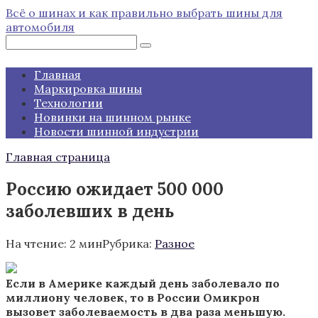
Перейти
Всё о шинах и как правильно выбрать шины для
к
автомобиля
контенту
Поиск:
Главная
Маркировка шины
Технологии
Новинки на шинном рынке
Новости шинной индустрии
Главная страница
Россию ожидает 500 000
заболевших в день
На чтение:
2 мин
Рубрика:
Разное
Если в Америке каждый день заболевало по
миллиону человек, то в России Омикрон
вызовет заболеваемость в два раза меньшую.