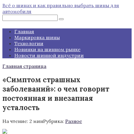
Перейти
Всё о шинах и как правильно выбрать шины для
к
автомобиля
контенту
Поиск:
Главная
Маркировка шины
Технологии
Новинки на шинном рынке
Новости шинной индустрии
Главная страница
«Симптом страшных
заболеваний»: о чем говорит
постоянная и внезапная
усталость
На чтение:
2 мин
Рубрика:
Разное