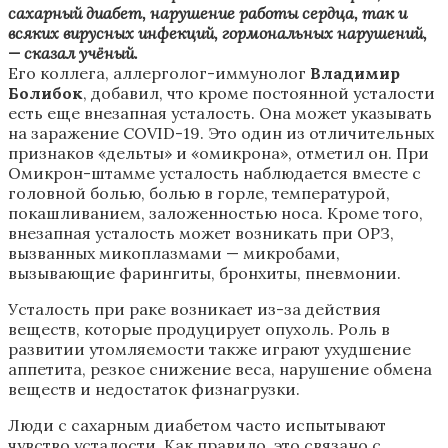
сахарный диабет, нарушение работы сердца, так и
всяких вирусных инфекций, гормональных нарушений,
— сказал учёный.
Его коллега, аллерголог-иммунолог
Владимир
Болибок
, добавил, что кроме постоянной усталости
есть еще внезапная усталость. Она может указывать
на заражение COVID-19. Это один из отличительных
признаков «дельты» и «омикрона», отметил он. При
Омикрон-штамме усталость наблюдается вместе с
головной болью, болью в горле, температурой,
покашливанием, заложенностью носа. Кроме того,
внезапная усталость может возникать при ОРЗ,
вызванных микоплазмами — микробами,
вызывающие фарингиты, бронхиты, пневмонии.
Усталость при раке возникает из-за действия
веществ, которые продуцирует опухоль. Роль в
развитии утомляемости также играют ухудшение
аппетита, резкое снижение веса, нарушение обмена
веществ и недостаток физнагрузки.
Люди с сахарным диабетом часто испытывают
чувство усталости. Как правило, это связано с