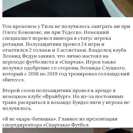
Тем временем у Тила не получилось заиграть ни при
Олеге Кононове, ни при Тедеско. Немецкий
специалист перевел вингера в статус игрока
ротации. Полузащитник провел 24 игры и
отметился 2 голами и 3 ассистами. Владелец клуба
Леонид Федун заявил, что лично настоял на
переходе футболиста в «Спартак». Игрок также
получил одобрение со стороны Леонида Слуцкого,
который с 2018 по 2019 год тренировал голландский
«Витесс».
Второй сезон полузащитник провел в аренде в
немецком клубе «Фрайбург». Но из-за постоянных
травм раскрыться в команде Бундеслиги у игрока не
получилось.
«Я не «царь-батюшка». Главное из презентации
спортдиректора «Спартака»
Футбол