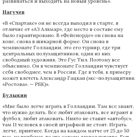
развиваться и выходить на новый уровень».
Нагучев
«В «Спартаке» он не всегда выходил в старте, в
отличие от «АЗ Алкмар», где место в составе ему
было гарантировано. В «Фейенорде» он снова на
коне, снова в шикарной форме. Он снова в
чемпионате Голландии, это его турнир, где три
центральных полузащитников, один из них
свободный художник. Это Гус Тил. Поэтому все
объяснимо. Он в чемпионате Голландии чувствует
себя свободнее, чем в России. Где в тебя, к примеру
может влететь Александр Гацкан (экс-полузащитник
«Ростова». — РБК)».
Булыкин
«Мне было легче играть в Голландии. Там все знают,
что нужно делать. Все любят атаковать, все играют в
футбол, любят атаковать. Никто не ставит «автобус»,
там 11 человек в своей штрафной не стоят. Играть
легче, приятнее. Когда на каждом матче от 25 до 50
тыс. на трибунах, то это совсем другое чувство. Быт