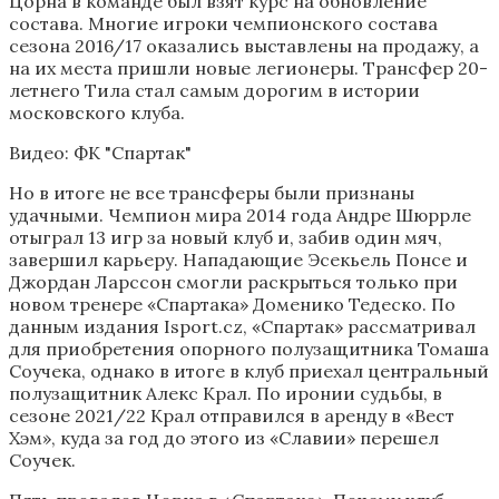
Цорна в команде был взят курс на обновление
состава. Многие игроки чемпионского состава
сезона 2016/17 оказались выставлены на продажу, а
на их места пришли новые легионеры. Трансфер 20-
летнего Тила стал самым дорогим в истории
московского клуба.
Видео: ФК "Спартак"
Но в итоге не все трансферы были признаны
удачными. Чемпион мира 2014 года Андре Шюррле
отыграл 13 игр за новый клуб и, забив один мяч,
завершил карьеру. Нападающие Эсекьель Понсе и
Джордан Ларсcон смогли раскрыться только при
новом тренере «Спартака» Доменико Тедеско. По
данным издания Isport.cz, «Спартак» рассматривал
для приобретения опорного полузащитника Томаша
Соучека, однако в итоге в клуб приехал центральный
полузащитник Алекс Крал.
По иронии судьбы, в
сезоне 2021/22 Крал отправился в аренду в «Вест
Хэм», куда за год до этого из «Славии» перешел
Соучек.