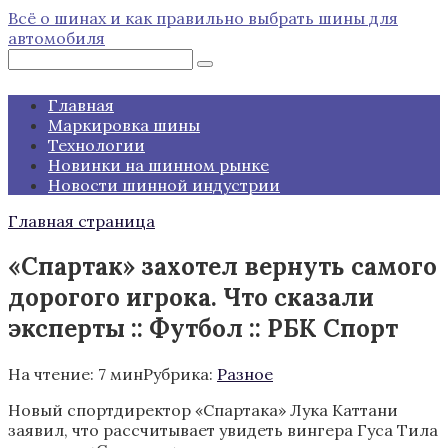
Перейти
Всё о шинах и как правильно выбрать шины для
к
автомобиля
контенту
Поиск:
Главная
Маркировка шины
Технологии
Новинки на шинном рынке
Новости шинной индустрии
Главная страница
«Спартак» захотел вернуть самого
дорогого игрока. Что сказали
эксперты :: Футбол :: РБК Спорт
На чтение:
7 мин
Рубрика:
Разное
Новый спортдиректор «Спартака» Лука Каттани
заявил, что рассчитывает увидеть вингера Гуса Тила