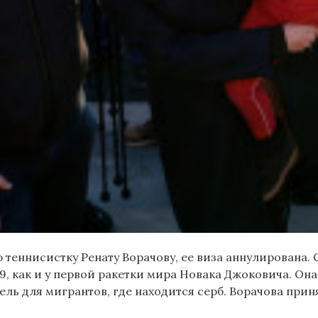
 теннисистку Ренату Ворачову, ее виза аннулирована. 
 как и у первой ракетки мира Новака Джоковича. Она 
ель для мигрантов, где находится серб. Ворачова при