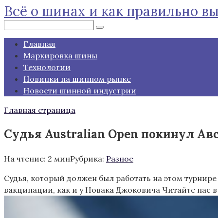
Всё о шинах и как правильно в
Перейти
к
Поиск:
контенту
Главная
Маркировка шины
Технологии
Новинки на шинном рынке
Новости шинной индустрии
Главная страница
Судья Australian Open покинул Авс
На чтение:
2 мин
Рубрика:
Разное
Судья, который должен был работать на этом турнире
вакцинации, как и у Новака Джоковича
Читайте нас в