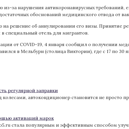
ию из-за нарушения антикоронавирусных требований, е
ь достаточных обоснований медицинского отвода от ва
 на решение об аннулировании его визы. Принятие реш
 в специальный отель для мигрантов.
ации от COVID-19, 4 января сообщил о получении мед
вился в Мельбурн (столица Виктории), где с 17 по 30 я
сть регулярной заправки
од колесами, автокондиционер становится не просто п
ощью активаций марок
ro5.ru стала популярным и эффективным способом улу