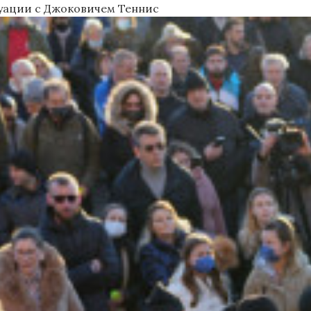
туации с Джоковичем
Теннис