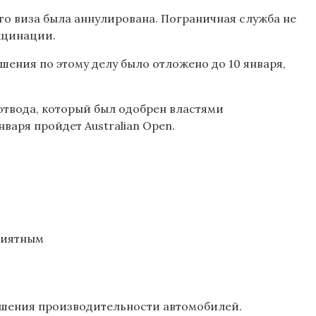
го виза была аннулирована. Пограничная служба не
кцинации.
ения по этому делу было отложено до 10 января,
отвода, который был одобрен властями
нваря пройдет Australian Open.
риятным
чшения производительности автомобилей.