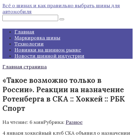
Перейти
Всё о шинах и как правильно выбрать шины для
к
автомобиля
контенту
Поиск:
Главная
Маркировка шины
Технологии
Новинки на шинном рынке
Новости шинной индустрии
Главная страница
«Такое возможно только в
России». Реакции на назначение
Ротенберга в СКА :: Хоккей :: РБК
Спорт
На чтение:
6 мин
Рубрика:
Разное
4 января хоккейный клуб СКА объявил о назначении