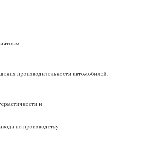
риятным
чшения производительности автомобилей.
герметичности и
авода по производству