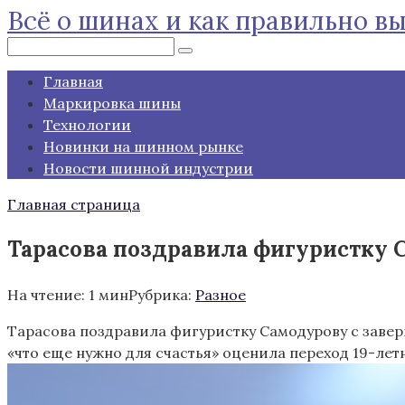
Всё о шинах и как правильно в
Перейти
к
Поиск:
контенту
Главная
Маркировка шины
Технологии
Новинки на шинном рынке
Новости шинной индустрии
Главная страница
Тарасова поздравила фигуристку С
На чтение:
1 мин
Рубрика:
Разное
Тарасова поздравила фигуристку Самодурову с зав
«что еще нужно для счастья» оценила переход 19-ле