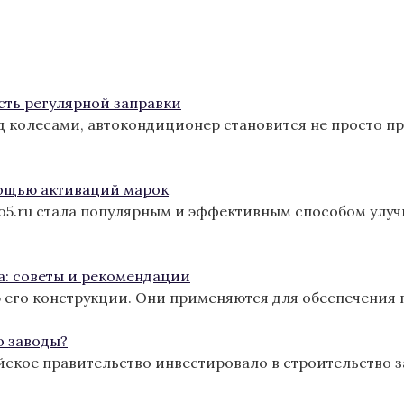
сть регулярной заправки
од колесами, автокондиционер становится не просто п
ощью активаций марок
ro5.ru стала популярным и эффективным способом улу
а: советы и рекомендации
 его конструкции. Они применяются для обеспечения 
о заводы?
йское правительство инвестировало в строительство з