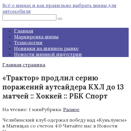
Перейти
Всё о шинах и как правильно выбрать шины для
к
автомобиля
контенту
Поиск:
Главная
Маркировка шины
Технологии
Новинки на шинном рынке
Новости шинной индустрии
Главная страница
«Трактор» продлил серию
поражений аутсайдера КХЛ до 13
матчей :: Хоккей :: РБК Спорт
На чтение:
1 мин
Рубрика:
Разное
Челябинский клуб одержал победу над «Куньлунем»
в Мытищах со счетом 4:0
Читайте нас в Новости