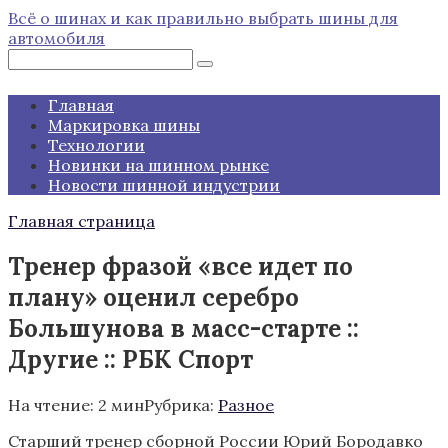
Перейти
Всё о шинах и как правильно выбрать шины для
к
автомобиля
контенту
Поиск:
Главная
Маркировка шины
Технологии
Новинки на шинном рынке
Новости шинной индустрии
Главная страница
Тренер фразой «все идет по
плану» оценил серебро
Большунова в масс-старте ::
Другие :: РБК Спорт
На чтение:
2 мин
Рубрика:
Разное
Старший тренер сборной России Юрий Бородавко