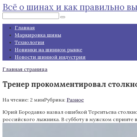
Всё о шинах и как правильно в
Перейти
к
Поиск:
контенту
Главная
Маркировка шины
Технологии
Новинки на шинном рынке
Новости шинной индустрии
Главная страница
Тренер прокомментировал столкнове
На чтение:
2 мин
Рубрика:
Разное
Юрий Бородавко назвал ошибкой Терентьева столкнов
российского лыжника. В субботу в мужском спринте 