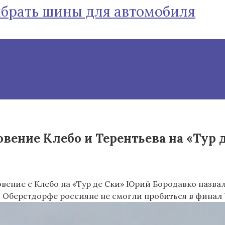
ыбрать шины для автомобиля
ние Клебо и Терентьева на «Тур де 
ение с Клебо на «Тур де Ски»
Юрий Бородавко назвал
в Оберстдорфе россияне не смогли пробиться в финал