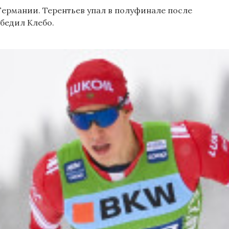
Германии. Терентьев упал в полуфинале после
обедил Клебо.