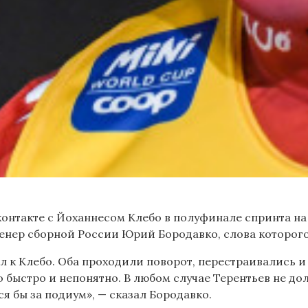
нтакте с Йоханнесом Клебо в полуфинале спринта на «
ренер сборной России Юрий Бородавко, слова которог
 к Клебо. Оба проходили поворот, перестраивались 
 быстро и непонятно. В любом случае Терентьев не до
я бы за подиум», — сказал Бородавко.