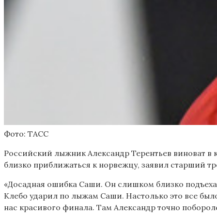
Фото: ТАСС
Российский лыжник Александр Терентьев виноват в ко
близко приближаться к норвежцу, заявил старший т
«Досадная ошибка Саши. Он слишком близко подъехал
Клебо ударил по лыжам Саши. Настолько это все было
нас красивого финала. Там Александр точно поборолс