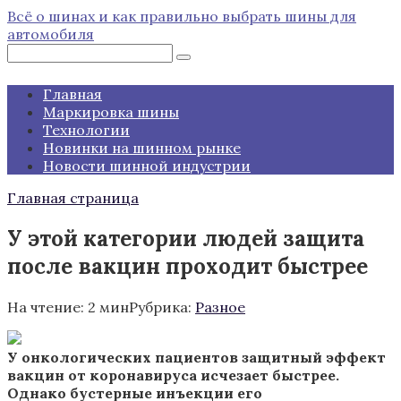
Перейти
Всё о шинах и как правильно выбрать шины для
к
автомобиля
контенту
Поиск:
Главная
Маркировка шины
Технологии
Новинки на шинном рынке
Новости шинной индустрии
Главная страница
У этой категории людей защита
после вакцин проходит быстрее
На чтение:
2 мин
Рубрика:
Разное
У онкологических пациентов защитный эффект
вакцин от коронавируса исчезает быстрее.
Однако бустерные инъекции его