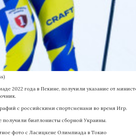
ss)
де 2022 года в Пекине, получили указание от минист
точник.
рафий с российскими спортсменами во время Игр.
ие получили биатлонисты сборной Украины.
стное фото с Ласицкене
Олимпиада в Токио