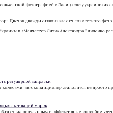
е совместной фотографией с Ласицкене у украинских с
орь Цветов дважды отказывался от совместного фото 
 Украины и «Манчестер Сити» Александра Зинченко р
сть регулярной заправки
од колесами, автокондиционер становится не просто п
ощью активаций марок
ro5.ru стала популярным и эффективным способом улу