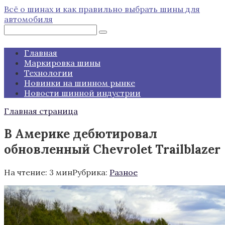
Перейти
Всё о шинах и как правильно выбрать шины для
к
автомобиля
контенту
Поиск:
Главная
Маркировка шины
Технологии
Новинки на шинном рынке
Новости шинной индустрии
Главная страница
В Америке дебютировал
обновленный Chevrolet Trailblazer
На чтение:
3 мин
Рубрика:
Разное