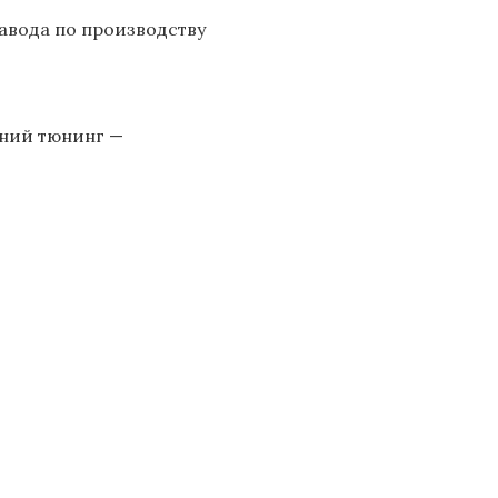
авода по производству
шний тюнинг —