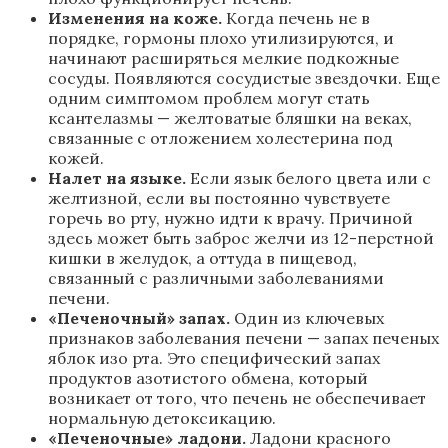
Изменения на коже.
Когда печень не в
порядке, гормоны плохо утилизируются, и
начинают расширяться мелкие подкожные
сосуды. Появляются сосудистые звездочки. Еще
одним симптомом проблем могут стать
ксантелазмы — желтоватые бляшки на веках,
связанные с отложением холестерина под
кожей.
Налет на языке.
Если язык белого цвета или с
желтизной, если вы постоянно чувствуете
горечь во рту, нужно идти к врачу. Причиной
здесь может быть заброс желчи из 12-перстной
кишки в желудок, а оттуда в пищевод,
связанный с различными заболеваниями
печени.
«Печеночный» запах.
Один из ключевых
признаков заболевания печени — запах печеных
яблок изо рта. Это специфический запах
продуктов азотистого обмена, который
возникает от того, что печень не обеспечивает
нормальную детоксикацию.
«Печеночные» ладони.
Ладони красного