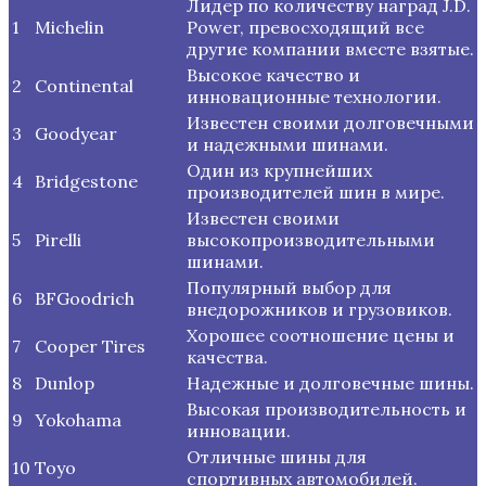
Лидер по количеству наград J.D.
1
Michelin
Power, превосходящий все
другие компании вместе взятые.
Высокое качество и
2
Continental
инновационные технологии.
Известен своими долговечными
3
Goodyear
и надежными шинами.
Один из крупнейших
4
Bridgestone
производителей шин в мире.
Известен своими
5
Pirelli
высокопроизводительными
шинами.
Популярный выбор для
6
BFGoodrich
внедорожников и грузовиков.
Хорошее соотношение цены и
7
Cooper Tires
качества.
8
Dunlop
Надежные и долговечные шины.
Высокая производительность и
9
Yokohama
инновации.
Отличные шины для
10
Toyo
спортивных автомобилей.