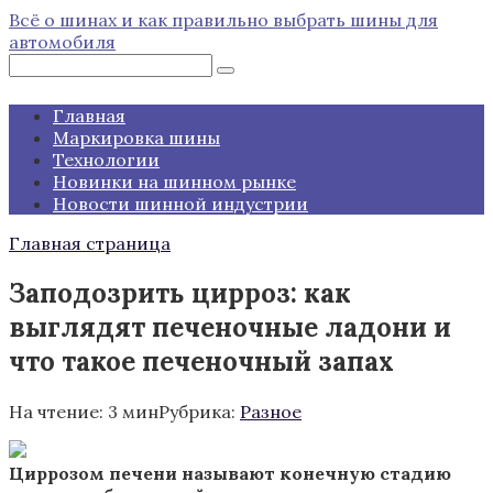
Перейти
Всё о шинах и как правильно выбрать шины для
к
автомобиля
контенту
Поиск:
Главная
Маркировка шины
Технологии
Новинки на шинном рынке
Новости шинной индустрии
Главная страница
Заподозрить цирроз: как
выглядят печеночные ладони и
что такое печеночный запах
На чтение:
3 мин
Рубрика:
Разное
Циррозом печени называют конечную стадию