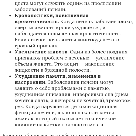
цвета могут служить одним из проявлений
заболеваний печени.
Кровоподтеки, повышенная
кровоточивость.
Когда печень работает плохо,
свертываемость крови ухудшается, и
наблюдается повышенная кровоточивость.
Если синяки появляются «ниоткуда» — это
грозный признак.
Увеличение живота.
Один из более поздних
признаков проблем с печенью — увеличение
объема живота. Это асцит — накопление
жидкости в брюшной полости.
Ухудшение памяти, изменения в
настроении.
Заболевания печени могут
заявить о себе проблемами с памятью,
ухудшением внимания, инверсиями сна (днем
хочется спать, а вечером не хочется), тремором
рук. Когда нарушается детоксикационная
функция печени, в крови накапливается
аммиак, который оказывает токсическое
влияние на клетки головного мозга.
Если вы обнаружили у себя один или несколько